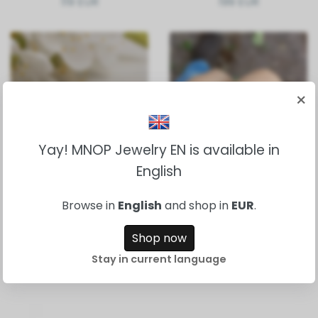
119 EUR
199 EUR
×
Yay! MNOP Jewelry EN is available in
English
Ella gehamerde ring
18k gouden sierlijke
met in het
ring 1,2 mm 100%
laboratorium
gerecycled
Browse in
English
and shop in
EUR
.
gekweekt
529 EUR
smaragdzilver
Shop now
239 EUR
Stay in current language