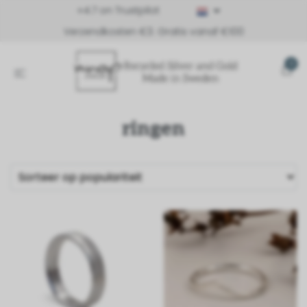
⭐4.7 on Trustpilot
Verzendkosten €3. Gratis vanaf €100
0
ringen