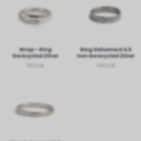
Wrap – Ring
Ring Gehamerd 4,5
Gerecycled Zilver
mm Gerecycled Zilver
69 EUR
149 EUR