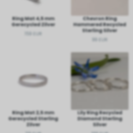
Ring Mat 4,5 mm
Chevron Ring
Gerecycled Zilver
Hammered Recycled
Sterling Silver
159 EUR
99 EUR
Ring Mat 2,5 mm
Lily Ring Recycled
Gerecycled Sterling
Diamond Sterling
Zilver
Silver