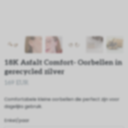
18K Asfalt Comfort- Oorbellen in
gerecycled zilver
169 EUR
Comfortabele kleine oorbellen die perfect zijn voor
dagelijks gebruik.
Enkel/paar