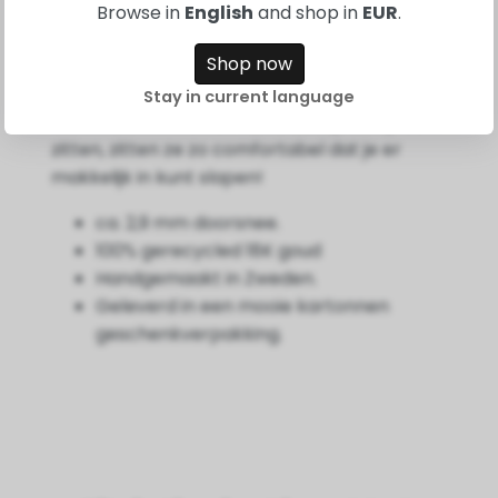
Browse in
English
and shop in
EUR
.
paar.
Shop now
Mooie oorbellen in ons Comfort model met
een haakje aan de achterkant. Je draait de
Stay in current language
oorbellen in en als ze eenmaal op hun plaats
zitten, zitten ze zo comfortabel dat je er
makkelijk in kunt slapen!
ca. 2,9 mm doorsnee.
100% gerecycled 18K goud
Handgemaakt in Zweden.
Geleverd in een mooie kartonnen
geschenkverpakking.