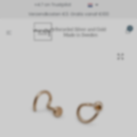
⭐4.7 on Trustpilot
Verzendkosten €3. Gratis vanaf €100
0